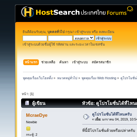
ยินดีต้อนรับคุณ,
บุคคลทั่วไป
กรุณา
เข้าสู่ระบบ
หรือ
ลงทะเบียน
เข้าสู่ระบบด้วยชื่อผู้ใช้ รหัสผ่าน และระยะเวลาในเซสชั่น
หน้าแรก
ช่วยเหลือ
ค้นหา
เข้าสู่ระบบ
สมัครสมาชิก
พูดคุยเรื่องเว็บโฮสติ้ง
»
หมวดหมู่ทั่วไป
»
พูดคุยเรื่อง Web Hosting
»
ดูโปรโมชั่น
หน้า: [
1
]
ผู้เขียน
หัวข้อ: ดูโปรโมชั่นได้ที่ไหน
ดูโปรโมชั่นได้ที่ไหนครับ
McraeDye
«
เมื่อ:
มกราคม 04, 2019, 10:5
Newbie
ที่นี้มีโปรโมชั่นด้วยหรือเปล่าครับ
กระทู้: 2