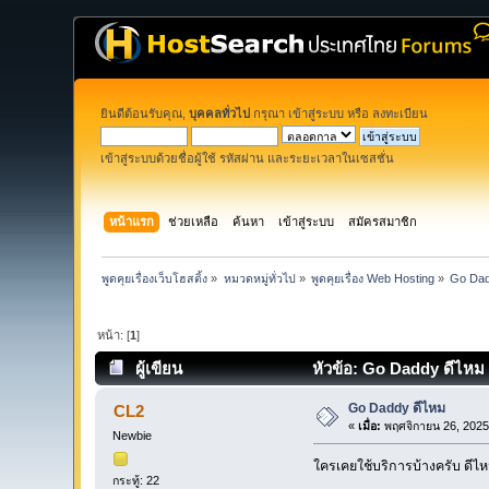
ยินดีต้อนรับคุณ,
บุคคลทั่วไป
กรุณา
เข้าสู่ระบบ
หรือ
ลงทะเบียน
เข้าสู่ระบบด้วยชื่อผู้ใช้ รหัสผ่าน และระยะเวลาในเซสชั่น
หน้าแรก
ช่วยเหลือ
ค้นหา
เข้าสู่ระบบ
สมัครสมาชิก
พูดคุยเรื่องเว็บโฮสติ้ง
»
หมวดหมู่ทั่วไป
»
พูดคุยเรื่อง Web Hosting
»
Go Dad
หน้า: [
1
]
ผู้เขียน
หัวข้อ: Go Daddy ดีไหม (
Go Daddy ดีไหม
CL2
«
เมื่อ:
พฤศจิกายน 26, 2025
Newbie
ใครเคยใช้บริการบ้างครับ ดีไห
กระทู้: 22