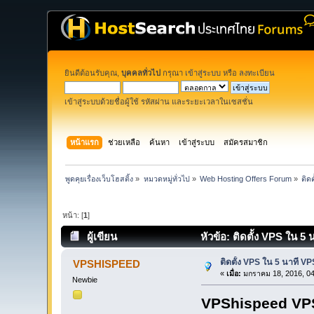
ยินดีต้อนรับคุณ,
บุคคลทั่วไป
กรุณา
เข้าสู่ระบบ
หรือ
ลงทะเบียน
เข้าสู่ระบบด้วยชื่อผู้ใช้ รหัสผ่าน และระยะเวลาในเซสชั่น
หน้าแรก
ช่วยเหลือ
ค้นหา
เข้าสู่ระบบ
สมัครสมาชิก
พูดคุยเรื่องเว็บโฮสติ้ง
»
หมวดหมู่ทั่วไป
»
Web Hosting Offers Forum
»
ติด
หน้า: [
1
]
ผู้เขียน
หัวข้อ: ติดตั้ง VPS ใน 5
ติดตั้ง VPS ใน 5 นาที V
VPSHISPEED
«
เมื่อ:
มกราคม 18, 2016, 04
Newbie
VPShispeed VPS