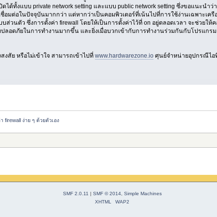
ิดได้ทั้งแบบ private network setting และแบบ public network setting ซึ่งขอแนะนำว
อมต่อในปัจจุบันมากกว่า แต่หากว่าเป็นคอมพิวเตอร์ที่เน้นไปที่การใช้ง่านเฉพาะเครือข
บส่วนตัว ซึ่งการตั้งค่า firewall โดยให้เป็นการตั้งค่าไว้ที่ on อยู่ตลอดเวลา จะช่
ามปลอดภัยในการทำงานมากขึ้น และยิ่งเมื่อบวกเข้ากับการทำงานร่วมกันกับโปรแกรม an
สงสัย หรือไม่เข้าใจ สามารถเข้าไปที่
www.hardwarezone.io
ศุนย์จำหน่ายอุปกรณืไอท
่า firewall ง่าย ๆ ด้วยตัวเอง
SMF 2.0.11
|
SMF © 2014
,
Simple Machines
XHTML
WAP2