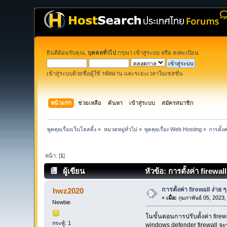
ยินดีต้อนรับคุณ,
บุคคลทั่วไป
กรุณา
เข้าสู่ระบบ
หรือ
ลงทะเบียน
เข้าสู่ระบบด้วยชื่อผู้ใช้ รหัสผ่าน และระยะเวลาในเซสชั่น
หน้าแรก
ช่วยเหลือ
ค้นหา
เข้าสู่ระบบ
สมัครสมาชิก
พูดคุยเรื่องเว็บโฮสติ้ง
»
หมวดหมู่ทั่วไป
»
พูดคุยเรื่อง Web Hosting
»
การตั้งค
หน้า: [
1
]
ผู้เขียน
หัวข้อ: การตั้งค่า firewall
การตั้งค่า firewall ง่าย 
hwz2020
«
เมื่อ:
กุมภาพันธ์ 05, 2023
Newbie
ในขั้นตอนการปรับตั้งค่า firew
กระทู้: 1
windows defender firewall จะ