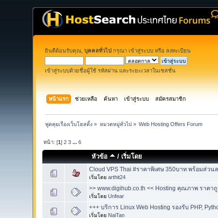
ยินดีต้อนรับคุณ,
บุคคลทั่วไป
กรุณา
เข้าสู่ระบบ
หรือ
ลงทะเบียน
เข้าสู่ระบบด้วยชื่อผู้ใช้ รหัสผ่าน และระยะเวลาในเซสชั่น
หน้าแรก
ช่วยเหลือ
ค้นหา
เข้าสู่ระบบ
สมัครสมาชิก
พูดคุยเรื่องเว็บโฮสติ้ง
»
หมวดหมู่ทั่วไป
»
Web Hosting Offers Forum
หน้า: [
1
]
2
3
...
6
หัวข้อ
/
เริ่มโดย
Cloud VPS Thai #ราคาพิเศษ 350บาท พร้อมส่วนล
เริ่มโดย
arthit24
>> www.digihub.co.th << Hosting คุณภาพ ราคาถ
เริ่มโดย
Unfear
+++ บริการ Linux Web Hosting รองรับ PHP, Python
เริ่มโดย
NaiTan