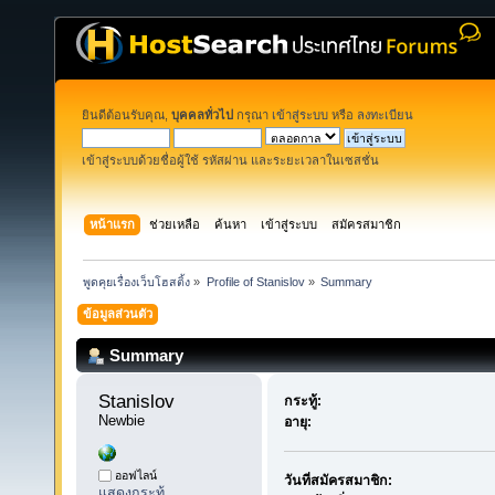
ยินดีต้อนรับคุณ,
บุคคลทั่วไป
กรุณา
เข้าสู่ระบบ
หรือ
ลงทะเบียน
เข้าสู่ระบบด้วยชื่อผู้ใช้ รหัสผ่าน และระยะเวลาในเซสชั่น
หน้าแรก
ช่วยเหลือ
ค้นหา
เข้าสู่ระบบ
สมัครสมาชิก
พูดคุยเรื่องเว็บโฮสติ้ง
»
Profile of Stanislov
»
Summary
ข้อมูลส่วนตัว
Summary
Stanislov 
กระทู้:
Newbie
อายุ:
ออฟไลน์
วันที่สมัครสมาชิก:
แสดงกระทู้