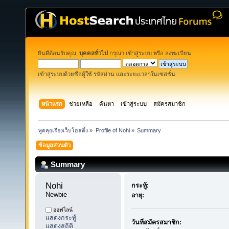
ยินดีต้อนรับคุณ,
บุคคลทั่วไป
กรุณา
เข้าสู่ระบบ
หรือ
ลงทะเบียน
เข้าสู่ระบบด้วยชื่อผู้ใช้ รหัสผ่าน และระยะเวลาในเซสชั่น
หน้าแรก
ช่วยเหลือ
ค้นหา
เข้าสู่ระบบ
สมัครสมาชิก
พูดคุยเรื่องเว็บโฮสติ้ง
»
Profile of Nohi
»
Summary
ข้อมูลส่วนตัว
Summary
Nohi 
กระทู้:
Newbie
อายุ:
ออฟไลน์
แสดงกระทู้
วันที่สมัครสมาชิก:
แสดงสถิติ